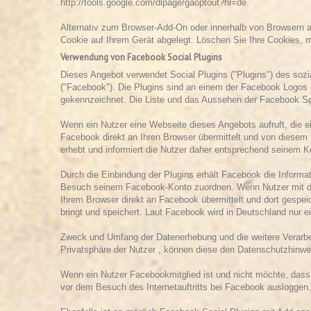
http://tools.google.com/dlpage/gaoptout?hl=de
.
Alternativ zum Browser-Add-On oder innerhalb von Browsern au
Cookie auf Ihrem Gerät abgelegt. Löschen Sie Ihre Cookies, m
Verwendung von Facebook Social Plugins
Dieses Angebot verwendet Social Plugins ("Plugins") des soz
("Facebook"). Die Plugins sind an einem der Facebook Logos 
gekennzeichnet. Die Liste und das Aussehen der Facebook So
Wenn ein Nutzer eine Webseite dieses Angebots aufruft, die ei
Facebook direkt an Ihren Browser übermittelt und von diesem 
erhebt und informiert die Nutzer daher entsprechend seinem
K
Durch die Einbindung der Plugins erhält Facebook die Informa
Besuch seinem Facebook-Konto zuordnen. Wenn Nutzer mit den
Ihrem Browser direkt an Facebook übermittelt und dort gespeic
bringt und speichert. Laut Facebook wird in Deutschland nur 
Zweck und Umfang der Datenerhebung und die weitere Verarbe
Privatsphäre der Nutzer , können diese den Datenschutzhin
Wenn ein Nutzer Facebookmitglied ist und nicht möchte, dass
vor dem Besuch des Internetauftritts bei Facebook ausloggen.