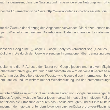
 darauf hingewiesen, dass die Nutzung und insbesondere der Nutzungskomfort
über die US-amerikanische Seite
http://www.aboutads.info/choices/
oder die 
ür die Zwecke der Nutzung des Angebotes verwendet. Die Nutzer können über 
r E-Mail informiert werden. Die erhobenen Daten sind aus der Eingabemaske
sse.
nst der Google Inc. („Google“). Google Analytics verwendet sog. „Cookies“, 
öglichen. Die durch den Cookie erzeugten Informationen über Benutzung dies
t.
bseite, wird die IP-Adresse der Nutzer von Google jedoch innerhalb von Mitgl
aftsraum zuvor gekürzt. Nur in Ausnahmefällen wird die volle IP-Adresse a
 Im Auftrag des Betreibers dieser Website wird Google diese Informationen be
enzustellen und um weitere mit der Websitenutzung und der Internetnutzung
ittelte IP-Adresse wird nicht mit anderen Daten von Google zusammengeführ
 Dieses Angebot weist die Nutzer jedoch darauf hin, dass Sie in diesem Fall 
er hinaus die Erfassung der durch das Cookie erzeugten und auf ihre Nutzun
ndern, indem sie das unter dem folgenden Link verfügbare Browser-Plugin her