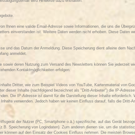
stätigungsemail wird Hinweise dazu enthalten.
ngebote.
n Ihnen eine valide Email-Adresse sowie Informationen, die uns die Überprü
ters einverstanden ist. Weitere Daten werden nicht erhoben. Diese Daten we
sse und das Datum der Anmeldung. Diese Speicherung dient alleine dem Nachw
pfang anmeldet.
se sowie deren Nutzung zum Versand des Newsletters können Sie jederzeit wid
 stehenden Kontaktmöglichkeiten erfolgen.
nhalte Dritter, wie zum Beispiel Videos von YouTube, Kartenmaterial von G
er dieser Inhalte (nachfolgend bezeichnet als "Dritt-Anbieter") die IP-Adre
nden. Die IP-Adresse ist damit für die Darstellung dieser Inhalte erforderlic
r Inhalte verwenden. Jedoch haben wir keinen Einfluss darauf, falls die Dritt-
riffsgerät der Nutzer (PC, Smartphone o.ä.) spezifische, auf das Gerät bezo
(z.B. Speicherung von Logindaten). Zum anderen dienen sie, um die statisti
er können auf den Einsatz der Cookies Einfluss nehmen. Die meisten Browser