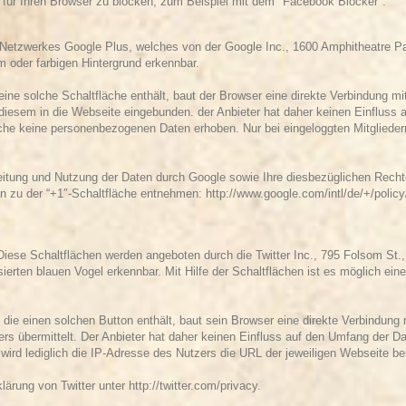
 für Ihren Browser zu blocken, zum Beispiel mit dem "
Facebook Blocker
".
 Netzwerkes Google Plus, welches von der Google Inc., 1600 Amphitheatre P
m oder farbigen Hintergrund erkennbar.
ine solche Schaltfläche enthält, baut der Browser eine direkte Verbindung mi
 diesem in die Webseite eingebunden. der Anbieter hat daher keinen Einfluss 
äche keine personenbezogenen Daten erhoben. Nur bei eingeloggten Mitgliede
itung und Nutzung der Daten durch Google sowie Ihre diesbezüglichen Recht
n zu der “+1″-Schaltfläche entnehmen:
http://www.google.com/intl/de/+/polic
Diese Schaltflächen werden angeboten durch die Twitter Inc., 795 Folsom St.
isierten blauen Vogel erkennbar. Mit Hilfe der Schaltflächen ist es möglich ein
 die einen solchen Button enthält, baut sein Browser eine direkte Verbindung m
rs übermittelt. Der Anbieter hat daher keinen Einfluss auf den Umfang der Date
rd lediglich die IP-Adresse des Nutzers die URL der jeweiligen Webseite bei
klärung von Twitter unter
http://twitter.com/privacy.