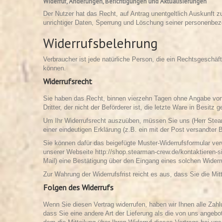
Widerruf, Änderungen, Berichtigungen und Aktualisierungen
Der Nutzer hat das Recht, auf Antrag unentgeltlich Auskunft z
unrichtiger Daten, Sperrung und Löschung seiner personenbez
Widerrufsbelehrung
Verbraucher ist jede natürliche Person, die ein Rechtsgeschäf
können.
Widerrufsrecht
Sie haben das Recht, binnen vierzehn Tagen ohne Angabe von 
Dritter, der nicht der Beförderer ist, die letzte Ware in Besit
Um Ihr Widerrufsrecht auszuüben, müssen Sie uns (Herr Ste
einer eindeutigen Erklärung (z.B. ein mit der Post versandter B
Sie können dafür das beigefügte Muster-Widerrufsformular ver
unserer Webseite
http://shop.stearman-crew.de/kontaktieren-s
Mail) eine Bestätigung über den Eingang eines solchen Widerru
Zur Wahrung der Widerrufsfrist reicht es aus, dass Sie die Mi
Folgen des Widerrufs
Wenn Sie diesen Vertrag widerrufen, haben wir Ihnen alle Zahl
dass Sie eine andere Art der Lieferung als die von uns angeb