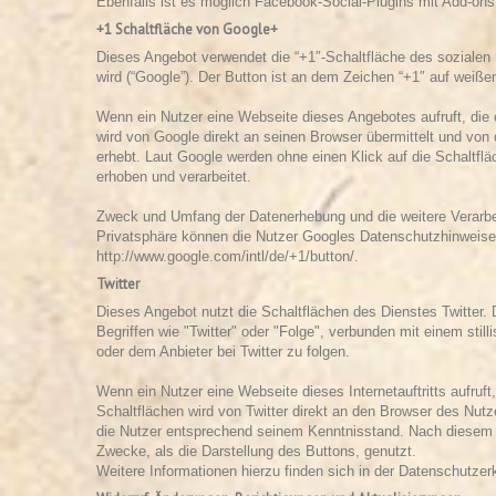
Ebenfalls ist es möglich Facebook-Social-Plugins mit Add-ons
+1 Schaltfläche von Google+
Dieses Angebot verwendet die “+1″-Schaltfläche des sozialen
wird (“Google”). Der Button ist an dem Zeichen “+1″ auf weiße
Wenn ein Nutzer eine Webseite dieses Angebotes aufruft, die e
wird von Google direkt an seinen Browser übermittelt und von
erhebt. Laut Google werden ohne einen Klick auf die Schaltfl
erhoben und verarbeitet.
Zweck und Umfang der Datenerhebung und die weitere Verarbe
Privatsphäre können die Nutzer Googles Datenschutzhinweise
http://www.google.com/intl/de/+1/button/.
Twitter
Dieses Angebot nutzt die
Schaltflächen des Dienstes Twitter
. 
Begriffen wie "Twitter" oder "Folge", verbunden mit einem still
oder dem Anbieter bei Twitter zu folgen.
Wenn ein Nutzer eine Webseite dieses Internetauftritts aufruft,
Schaltflächen wird von Twitter direkt an den Browser des Nutze
die Nutzer entsprechend seinem Kenntnisstand. Nach diesem wi
Zwecke, als die Darstellung des Buttons, genutzt.
Weitere Informationen hierzu finden sich in der Datenschutzer