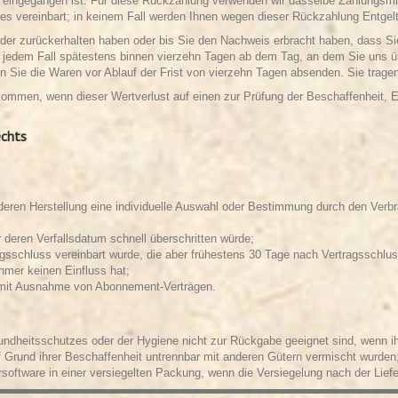
s eingegangen ist. Für diese Rückzahlung verwenden wir dasselbe Zahlungsmit
es vereinbart; in keinem Fall werden Ihnen wegen dieser Rückzahlung Entgel
eder zurückerhalten haben oder bis Sie den Nachweis erbracht haben, dass 
in jedem Fall spätestens binnen vierzehn Tagen ab dem Tag, an dem Sie uns üb
n Sie die Waren vor Ablauf der Frist von vierzehn Tagen absenden. Sie trag
kommen, wenn dieser Wertverlust auf einen zur Prüfung der Beschaffenheit, 
echts
r deren Herstellung eine individuelle Auswahl oder Bestimmung durch den Verbr
 deren Verfallsdatum schnell überschritten würde;
ragsschluss vereinbart wurde, die aber frühestens 30 Tage nach Vertragsschlu
mer keinen Einfluss hat;
ten mit Ausnahme von Abonnement-Verträgen.
undheitsschutzes oder der Hygiene nicht zur Rückgabe geeignet sind, wenn ihr
f Grund ihrer Beschaffenheit untrennbar mit anderen Gütern vermischt wurden
oftware in einer versiegelten Packung, wenn die Versiegelung nach der Liefe