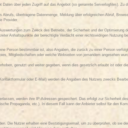
 Daten über jeden Zugriff auf das Angebot (so genannte Serverlogfiles). Zu d
 Abrufs, übertragene Datenmenge, Meldung über erfolgreichen Abruf, Browse
e Provider.
e Auswertungen zum Zweck des Betriebs, der Sicherheit und der Optimierung de
reter Anhaltspunkte der berechtigte Verdacht einer rechtswidrigen Nutzung be
eine Person bestimmbar ist, also Angaben, die zurück zu einer Person verfo
obbies, Mitgliedschaften oder welche Webseiten von jemandem angesehen wu
ben, genutzt und weiter gegeben, wenn dies gesetzlich erlaubt ist oder die 
Kontaktformular
oder E-Mail) werden die Angaben des Nutzers zwecks Bearbei
lassen, werden ihre IP-Adressen gespeichert. Das erfolgt zur Sicherheit de
itische Propaganda, etc.). In diesem Fall kann der Anbieter selbst für den Ko
n. Die Nutzer erhalten eine Bestätigungsemail, um zu überprüfen, ob sie de