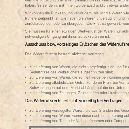
dem die Mitteilung über Ihren Widerruf dieses Vertrags bei un
haben, es sei denn, mit Ihnen wurde ausdrücklich etwas ander
Wir können die Rückzahlung verweigern, bis wir die Waren wi
frühere Zeitpunkt ist. Sie haben die Waren unverzüglich und 
zurückzusenden oder zu übergeben. Die Frist ist gewahrt, wen
Sie müssen für einen etwaigen Wertverlust der Waren nur auf
notwendigen Umgang mit ihnen zurückzuführen ist.
Ausschluss bzw. vorzeitiges Erlöschen des Widerrufsr
Das Widerrufsrecht besteht
nicht
bei Verträgen
zur Lieferung von Waren, die nicht vorgefertigt sind und fü
Bedürfnisse des Verbrauchers zugeschnitten sind;
zur Lieferung von Waren, die schnell verderben können oder
zur Lieferung alkoholischer Getränke, deren Preis bei Vert
Schwankungen auf dem Markt abhängt, auf die der Unterneh
zur Lieferung von Zeitungen, Zeitschriften oder Illustrier
Das Widerrufsrecht erlischt vorzeitig bei Verträgen
zur Lieferung versiegelter Waren, die aus Gründen des Ges
zur Lieferung von Waren, wenn diese nach der Lieferung au
zur Lieferung von Ton- oder Videoaufnahmen oder Computers