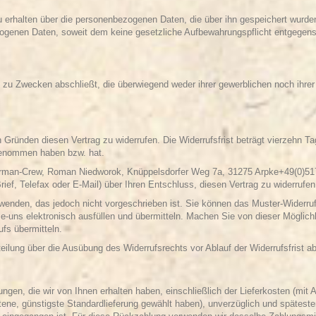
u erhalten über die personenbezogenen Daten, die über ihn gespeichert wurde
ogenen Daten, soweit dem keine gesetzliche Aufbewahrungspflicht entgegens
t zu Zwecken abschließt, die überwiegend weder ihrer gewerblichen noch ihrer
Gründen diesen Vertrag zu widerrufen. Die Widerrufsfrist beträgt vierzehn T
z genommen haben bzw. hat.
arman-Crew, Roman Niedworok, Knüppelsdorfer Weg 7a, 31275 Arpke+49(0)517
rief, Telefax oder E-Mail) über Ihren Entschluss, diesen Vertrag zu widerrufen
wenden, das jedoch nicht vorgeschrieben ist. Sie können das Muster-Widerruf
ie-uns
elektronisch ausfüllen und übermitteln. Machen Sie von dieser Möglich
fs übermitteln.
tteilung über die Ausübung des Widerrufsrechts vor Ablauf der Widerrufsfrist 
ungen, die wir von Ihnen erhalten haben, einschließlich der Lieferkosten (mi
otene, günstigste Standardlieferung gewählt haben), unverzüglich und späte