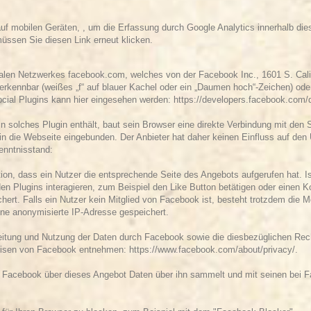
f mobilen Geräten, , um die Erfassung durch Google Analytics innerhalb dies
üssen Sie diesen Link erneut klicken.
ialen Netzwerkes facebook.com, welches von der Facebook Inc., 1601 S. Calif
erkennbar (weißes „f“ auf blauer Kachel oder ein „Daumen hoch“-Zeichen) ode
cial Plugins kann hier eingesehen werden:
https://developers.facebook.com/
n solches Plugin enthält, baut sein Browser eine direkte Verbindung mit den 
in die Webseite eingebunden. Der Anbieter hat daher keinen Einfluss auf den
enntnisstand
:
tion, dass ein Nutzer die entsprechende Seite des Angebots aufgerufen hat. 
 Plugins interagieren, zum Beispiel den Like Button betätigen oder einen K
hert. Falls ein Nutzer kein Mitglied von Facebook ist, besteht trotzdem die 
eine anonymisierte IP-Adresse gespeichert.
itung und Nutzung der Daten durch Facebook sowie die diesbezüglichen Rec
weisen von Facebook entnehmen:
https://www.facebook.com/about/privacy/
.
 Facebook über dieses Angebot Daten über ihn sammelt und mit seinen bei F